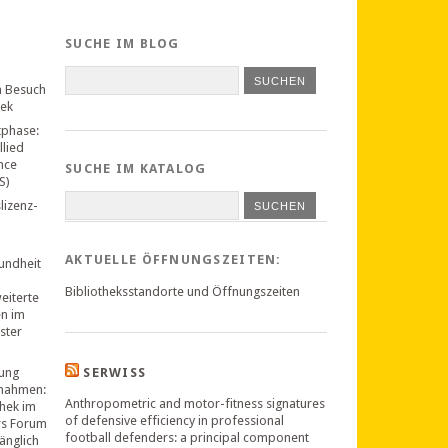
SUCHE IM BLOG
n Besuch
hek
tphase:
llied
nce
SUCHE IM KATALOG
S)
lizenz-
SUCHEN
AKTUELLE ÖFFNUNGSZEITEN:
undheit
Bibliotheksstandorte und Öffnungszeiten
weiterte
en im
ster
ung
SERWISS
nahmen:
Anthropometric and motor-fitness signatures
thek im
of defensive efficiency in professional
rs Forum
football defenders: a principal component
änglich