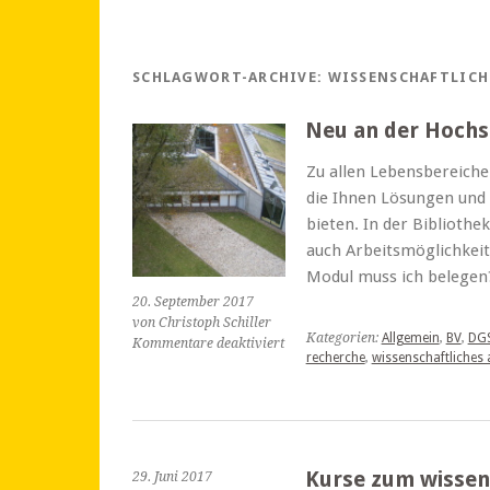
SCHLAGWORT-ARCHIVE:
WISSENSCHAFTLICH
Neu an der Hochs
Zu allen Lebensbereichen
die Ihnen Lösungen und 
bieten. In der Bibliothek
auch Arbeitsmöglichkeit
Modul muss ich beleg
20. September 2017
von Christoph Schiller
Kategorien:
Allgemein
,
BV
,
DG
für
Kommentare deaktiviert
recherche
,
wissenschaftliches 
Neu
an
der
Hochschule
Hannover?
Kurse zum wissen
29. Juni 2017