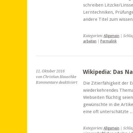
E-
schreiben Litzcke/Linsse
Books
Lerntechniken, Prüfunge
informieren
und
andere Titel zum wisse
geben
Tipps
Kategorien:
Allgemein
| Schla
arbeiten
|
Permalink
Wikipedia: Das N
11. Oktober 2016
von Christian Hauschke
für
Kommentare deaktiviert
Die Zitierfähigkeit der E
Wikipedia:
wiederkehrendes Thema. 
Das
Webseiten flüchtig seien
Nachschlagewerk
gewünschte in die Artik
mit
Historie
eine oft unterschätzte
Kategorien:
Allgemein
| Schla