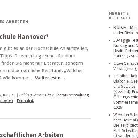
NEUESTE
BEITRÄGE
ES ARBEITEN
BibDay – Mei
in der Bibliot
chule Hannover?
30-tägige Tes
Nursing and A
 gibt es an der Hochschule Anlaufstellen,
Health Refere
Tipps für ein erfolgreiches Studium
Source (NAHR
 finden Sie nicht nur Literatur, sondern
Citavi Campus
Verlängerung
en und persönliche Beratung. „Welches
Teilbibliothek
en? Wie komme …
Weiterlesen
→
Diakonie, Ges
und Soziales
(Kleefeld): Er
S
,
KSF
,
ZB
| Schlagwörter:
Citavi
,
literaturverwaltung
,
Öffnungszeit
arbeiten
|
Permalink
Sommerseme
2026
Wiedereröffn
nach Baumaß
Die Teilbiblio
Kurt-Schwitte
schaftlichen Arbeiten
ist wieder zug