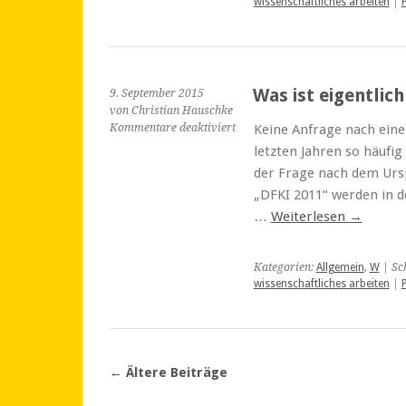
wissenschaftliches arbeiten
|
Was ist eigentlic
9. September 2015
von Christian Hauschke
für
Kommentare deaktiviert
Keine Anfrage nach eine
Was
letzten Jahren so häufig
ist
der Frage nach dem Urspr
eigentlich
„DFKI 2011“ werden in d
„DFKI
2011“?
…
Weiterlesen
→
Kategorien:
Allgemein
,
W
| Sc
wissenschaftliches arbeiten
|
←
Ältere Beiträge