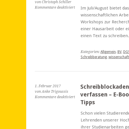
von Christoph Schiller
für
Kommentare deaktiviert
Im Juli/August bietet d
Kurse
wissenschaftlichen Arbei
zum
Workshops zur Recherch
wissenschaftlichen
einer Hausarbeit oder e
Arbeiten
einen Text zu schreiben.
Kategorien:
Allgemein
,
BV
,
DG
Schreibberatung
,
wissenschaft
Schreibblockaden
1. Februar 2017
von Anke Trigoussis
verfassen – E-Bo
für
Kommentare deaktiviert
Tipps
Schreibblockaden,
Prüfungsstress,
Schon vielen Studierende
Texte
verfassen
Lehrenden unserer Hoch
–
ihrer Studienarbeiten ge