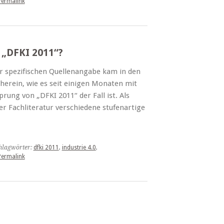
Permalink
h „DFKI 2011“?
r spezifischen Quellenangabe kam in den
 herein, wie es seit einigen Monaten mit
ung von „DFKI 2011“ der Fall ist. Als
er Fachliteratur verschiedene stufenartige
hlagwörter:
dfki 2011
,
industrie 4.0
,
Permalink