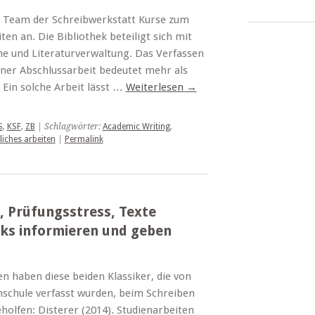
as Team der Schreibwerkstatt Kurse zum
ten an. Die Bibliothek beteiligt sich mit
e und Literaturverwaltung. Das Verfassen
iner Abschlussarbeit bedeutet mehr als
 Ein solche Arbeit lässt …
Weiterlesen
→
S
,
KSF
,
ZB
| Schlagwörter:
Academic Writing
,
liches arbeiten
|
Permalink
, Prüfungsstress, Texte
oks informieren und geben
n haben diese beiden Klassiker, die von
schule verfasst wurden, beim Schreiben
holfen: Disterer (2014). Studienarbeiten