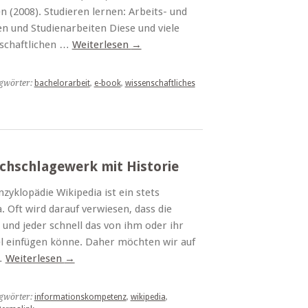
n (2008). Studieren lernen: Arbeits- und
n und Studienarbeiten Diese und viele
nschaftlichen …
Weiterlesen
→
gwörter:
bachelorarbeit
,
e-book
,
wissenschaftliches
achschlagewerk mit Historie
nzyklopädie Wikipedia ist ein stets
Oft wird darauf verwiesen, dass die
 und jeder schnell das von ihm oder ihr
el einfügen könne. Daher möchten wir auf
 …
Weiterlesen
→
gwörter:
informationskompetenz
,
wikipedia
,