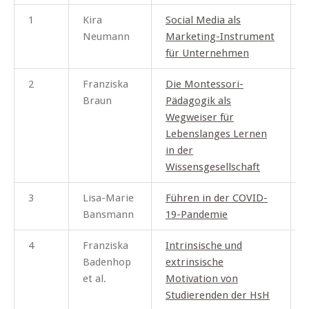
1
Kira
Social Media als
I
Neumann
Marketing-Instrument
für Unternehmen
2
Franziska
Die Montessori-
I
Braun
Pädagogik als
Wegweiser für
Lebenslanges Lernen
in der
Wissensgesellschaft
3
Lisa-Marie
Führen in der COVID-
Bansmann
19-Pandemie
4
Franziska
Intrinsische und
Badenhop
extrinsische
et al.
Motivation von
Studierenden der HsH