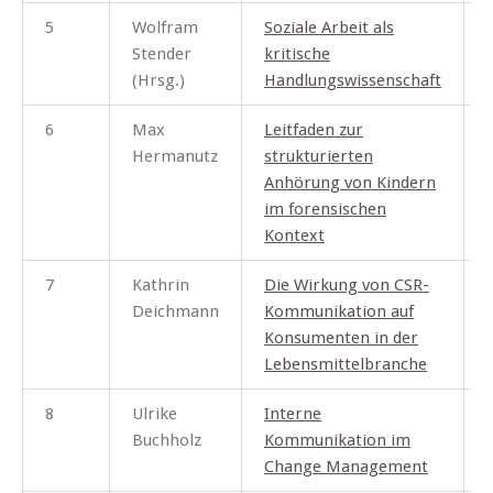
5
Wolfram
Soziale Arbeit als
Stender
kritische
(Hrsg.)
Handlungswissenschaft
6
Max
Leitfaden zur
Hermanutz
strukturierten
Anh
örung von Kindern
im forensischen
Kontext
7
Kathrin
Die Wirkung von CSR-
I
Deichmann
Kommunikation auf
Konsumenten in der
Lebensmittelbranche
8
Ulrike
Interne
I
Buchholz
Kommunikation im
Change Management