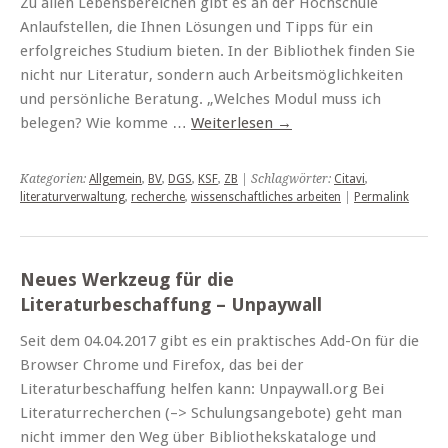
Zu allen Lebensbereichen gibt es an der Hochschule
Anlaufstellen, die Ihnen Lösungen und Tipps für ein
erfolgreiches Studium bieten. In der Bibliothek finden Sie
nicht nur Literatur, sondern auch Arbeitsmöglichkeiten
und persönliche Beratung. „Welches Modul muss ich
belegen? Wie komme …
Weiterlesen
→
Kategorien:
Allgemein
,
BV
,
DGS
,
KSF
,
ZB
| Schlagwörter:
Citavi
,
literaturverwaltung
,
recherche
,
wissenschaftliches arbeiten
|
Permalink
Neues Werkzeug für die
Literaturbeschaffung – Unpaywall
Seit dem 04.04.2017 gibt es ein praktisches Add-On für die
Browser Chrome und Firefox, das bei der
Literaturbeschaffung helfen kann: Unpaywall.org Bei
Literaturrecherchen (–> Schulungsangebote) geht man
nicht immer den Weg über Bibliothekskataloge und