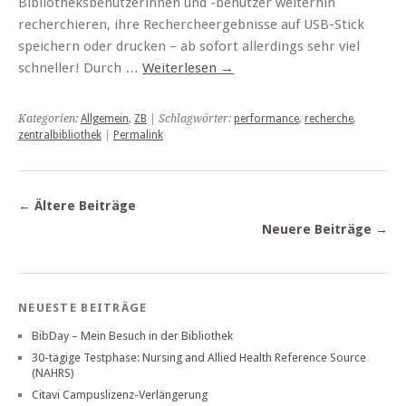
Bibliotheksbenutzerinnen und -benutzer weiterhin
recherchieren, ihre Rechercheergebnisse auf USB-Stick
speichern oder drucken – ab sofort allerdings sehr viel
schneller! Durch …
Weiterlesen
→
Kategorien:
Allgemein
,
ZB
| Schlagwörter:
performance
,
recherche
,
zentralbibliothek
|
Permalink
←
Ältere Beiträge
Neuere Beiträge
→
NEUESTE BEITRÄGE
BibDay – Mein Besuch in der Bibliothek
30-tägige Testphase: Nursing and Allied Health Reference Source
(NAHRS)
Citavi Campuslizenz-Verlängerung