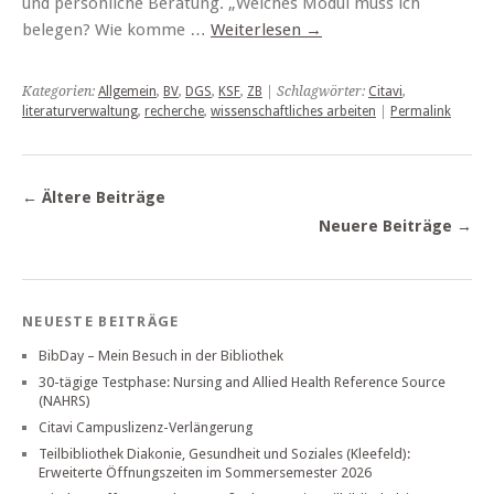
und persönliche Beratung. „Welches Modul muss ich
belegen? Wie komme …
Weiterlesen
→
Kategorien:
Allgemein
,
BV
,
DGS
,
KSF
,
ZB
| Schlagwörter:
Citavi
,
literaturverwaltung
,
recherche
,
wissenschaftliches arbeiten
|
Permalink
←
Ältere Beiträge
Neuere Beiträge
→
NEUESTE BEITRÄGE
BibDay – Mein Besuch in der Bibliothek
30-tägige Testphase: Nursing and Allied Health Reference Source
(NAHRS)
Citavi Campuslizenz-Verlängerung
Teilbibliothek Diakonie, Gesundheit und Soziales (Kleefeld):
Erweiterte Öffnungszeiten im Sommersemester 2026