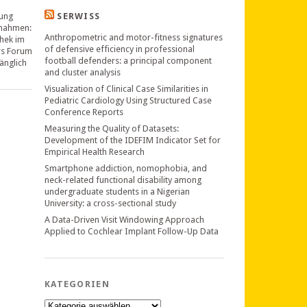
ung
SERWISS
nahmen:
Anthropometric and motor-fitness signatures
thek im
of defensive efficiency in professional
rs Forum
football defenders: a principal component
änglich
and cluster analysis
Visualization of Clinical Case Similarities in
Pediatric Cardiology Using Structured Case
Conference Reports
Measuring the Quality of Datasets:
Development of the IDEFIM Indicator Set for
Empirical Health Research
Smartphone addiction, nomophobia, and
neck-related functional disability among
undergraduate students in a Nigerian
University: a cross-sectional study
A Data-Driven Visit Windowing Approach
Applied to Cochlear Implant Follow-Up Data
KATEGORIEN
Kategorien