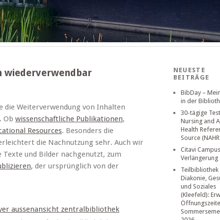
NEUESTE
un wiederverwendbar
BEITRÄGE
BibDay – Mei
in der Bibliot
ie die Weiterverwendung von Inhalten
30-tägige Tes
d. Ob
wissenschaftliche Publikationen
,
Nursing and A
Health Refere
ational Resources
. Besonders die
Source (NAHR
leichtert die Nachnutzung sehr. Auch wir
Citavi Campus
e Texte und Bilder nachgenutzt, zum
Verlängerung
blizieren
, der ursprünglich von der
Teilbibliothek
Diakonie, Ges
und Soziales
(Kleefeld): Er
Öffnungszeit
Sommerseme
2026