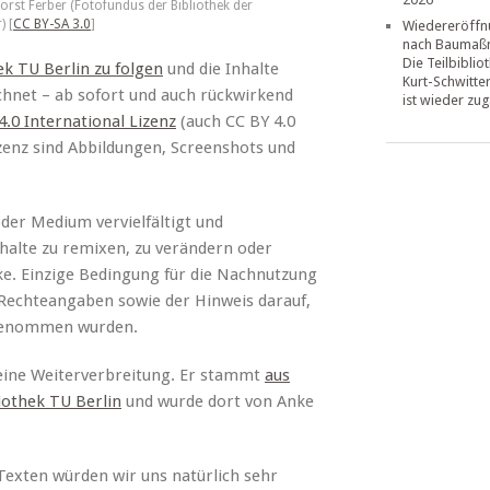
 Horst Ferber (Fotofundus der Bibliothek der
) [
CC BY-SA 3.0
]
Wiedereröffn
nach Baumaß
Die Teilbiblio
ek TU Berlin zu folgen
und die Inhalte
Kurt-Schwitte
chnet – ab sofort und auch rückwirkend
ist wieder zug
 International Lizenz
(auch CC BY 4.0
zenz sind Abbildungen, Screenshots und
der Medium vervielfältigt und
nhalte zu remixen, zu verändern oder
ke. Einzige Bedingung für die Nachnutzung
Rechteangaben sowie der Hinweis darauf,
rgenommen wurden.
r eine Weiterverbreitung. Er stammt
aus
iothek TU Berlin
und wurde dort von Anke
exten würden wir uns natürlich sehr