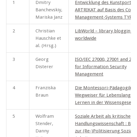
1
Dmitry
Entwicklung des Kunstportals
Banchevskiy,
ARTRIKAT auf Basis des Cont
Mariska Janz
Management-Systems TYPO
2
Christian
LibWorld – library blogging
Hauschke et
worldwide
al. (Hrsg.)
3
Georg
ISO/IEC 27000, 27001 and 270
Disterer
for Information Security
Management
4
Franziska
Die Montessori-Pädagogik al
Braun
Wegweiser für Lebenslanges
Lernen in der Wissensgesells
5
Wolfram
Soziale Arbeit als kritische
Stender,
Handlungswissenschaft : Bei
Danny
zur (Re-)Politisierung Soziale