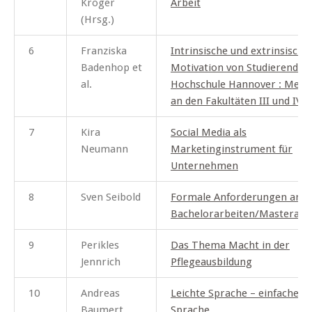
Kröger
Arbeit
(Hrsg.)
6
Franziska
Intrinsische und extrinsische
Badenhop et
Motivation von Studierenden
al.
Hochschule Hannover : Mess
an den Fakultäten III und IV
7
Kira
Social Media als
Neumann
Marketinginstrument für
Unternehmen
8
Sven Seibold
Formale Anforderungen an
Bachelorarbeiten/Masterarb
9
Perikles
Das Thema Macht in der
Jennrich
Pflegeausbildung
10
Andreas
Leichte Sprache – einfache
Baumert
Sprache