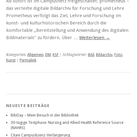
Ab sofort ist im Campusnetz freigeschaltet: prometheus –
das verteilte digitale Bildarchiv für Forschung und Lehre
Prometheus verfolgt das Ziel, Lehre und Forschung im
kunst- und kulturhistorischen Bereich durch die
komfortable „Bereitstellung und Anwendung des digitalen
Bildmaterials“ zu fördern. Über …
Weiterlesen
→
Kategorien:
Allgemein
,
DM
,
KSF
| Schlagwörter:
Bild
,
Bildarchiv
,
Foto
,
Kunst
|
Permalink
NEUESTE BEITRÄGE
BibDay – Mein Besuch in der Bibliothek
30-tägige Testphase: Nursing and Allied Health Reference Source
(NAHRS)
Citavi Campuslizenz-Verlängerung