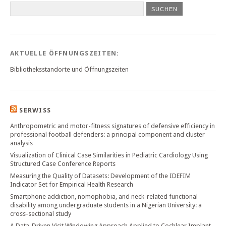
SUCHEN
AKTUELLE ÖFFNUNGSZEITEN:
Bibliotheksstandorte und Öffnungszeiten
SERWISS
Anthropometric and motor-fitness signatures of defensive efficiency in
professional football defenders: a principal component and cluster
analysis
Visualization of Clinical Case Similarities in Pediatric Cardiology Using
Structured Case Conference Reports
Measuring the Quality of Datasets: Development of the IDEFIM
Indicator Set for Empirical Health Research
Smartphone addiction, nomophobia, and neck-related functional
disability among undergraduate students in a Nigerian University: a
cross-sectional study
A Data-Driven Visit Windowing Approach Applied to Cochlear Implant