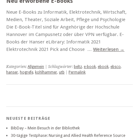
Neu erworbene E-Books
Neue E-Books zu Informatik, Elektrotechnik, Wirtschaft,
Medien, Theater, Soziale Arbeit, Pflege und Psychologie
Die E-Book-Titel sind für Angehörige der Hochschule
Hannover im Campusnetz oder über VPN verfügbar. E-
Books der Hanser eLibrary: Informatik 2021
Elektrotechnik 2021 Pick and Choose …
Weiterlesen
→
Kategorien:
Allgemein
| Schlagwörter:
beltz
,
e-book
,
ebook
,
ebsco
,
hanser
,
hogrefe
,
kohlhammer
,
utb
|
Permalink
NEUESTE BEITRÄGE
BibDay – Mein Besuch in der Bibliothek
30-tägige Testphase: Nursing and Allied Health Reference Source