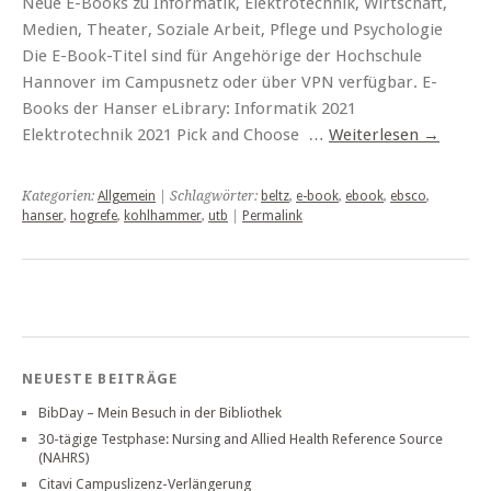
Neue E-Books zu Informatik, Elektrotechnik, Wirtschaft,
Medien, Theater, Soziale Arbeit, Pflege und Psychologie
Die E-Book-Titel sind für Angehörige der Hochschule
Hannover im Campusnetz oder über VPN verfügbar. E-
Books der Hanser eLibrary: Informatik 2021
Elektrotechnik 2021 Pick and Choose …
Weiterlesen
→
Kategorien:
Allgemein
| Schlagwörter:
beltz
,
e-book
,
ebook
,
ebsco
,
hanser
,
hogrefe
,
kohlhammer
,
utb
|
Permalink
NEUESTE BEITRÄGE
BibDay – Mein Besuch in der Bibliothek
30-tägige Testphase: Nursing and Allied Health Reference Source
(NAHRS)
Citavi Campuslizenz-Verlängerung