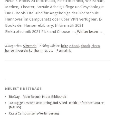
Neue E-Books zu Informatik, Elektrotechnik, Wirtschaft,
Medien, Theater, Soziale Arbeit, Pflege und Psychologie
Die E-Book-Titel sind für Angehörige der Hochschule
Hannover im Campusnetz oder über VPN verfügbar. E-
Books der Hanser eLibrary: Informatik 2021
Elektrotechnik 2021 Pick and Choose …
Weiterlesen
→
Kategorien:
Allgemein
| Schlagwörter:
beltz
,
e-book
,
ebook
,
ebsco
,
hanser
,
hogrefe
,
kohlhammer
,
utb
|
Permalink
NEUESTE BEITRÄGE
BibDay – Mein Besuch in der Bibliothek
30-tägige Testphase: Nursing and Allied Health Reference Source
(NAHRS)
Citavi Campuslizenz-Verlängerung