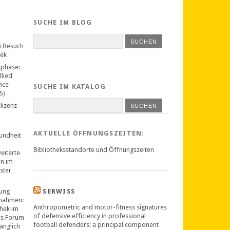
SUCHE IM BLOG
n Besuch
hek
tphase:
llied
nce
SUCHE IM KATALOG
S)
lizenz-
SUCHEN
AKTUELLE ÖFFNUNGSZEITEN:
undheit
Bibliotheksstandorte und Öffnungszeiten
weiterte
en im
ster
ung
SERWISS
nahmen:
Anthropometric and motor-fitness signatures
thek im
of defensive efficiency in professional
rs Forum
football defenders: a principal component
änglich