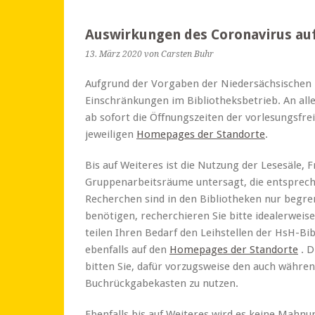
Auswirkungen des Coronavirus auf
13. März 2020
von Carsten Buhr
Aufgrund der Vorgaben der Niedersächsischen
Einschränkungen im Bibliotheksbetrieb. An all
ab sofort die Öffnungszeiten der vorlesungsfre
jeweiligen
Homepages der Standorte
.
Bis auf Weiteres ist die Nutzung der Lesesäle, 
Gruppenarbeitsräume untersagt, die entsprec
Recherchen sind in den Bibliotheken nur begre
benötigen, recherchieren Sie bitte idealerweis
teilen Ihren Bedarf den Leihstellen der HsH-Bi
ebenfalls auf den
Homepages der Standorte
. D
bitten Sie, dafür vorzugsweise den auch währe
Buchrückgabekasten zu nutzen.
Ebenfalls bis auf Weiteres wird es keine Mahn