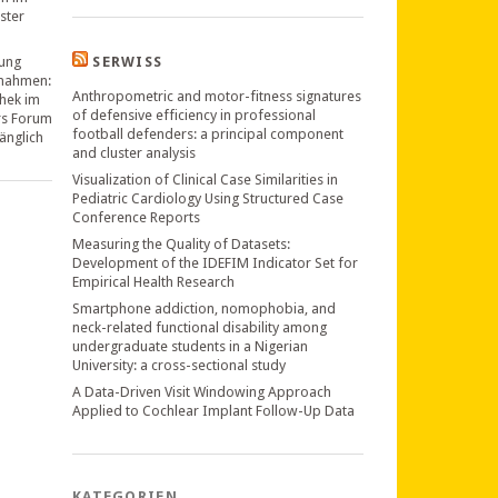
ster
ung
SERWISS
nahmen:
Anthropometric and motor-fitness signatures
thek im
of defensive efficiency in professional
rs Forum
football defenders: a principal component
änglich
and cluster analysis
Visualization of Clinical Case Similarities in
Pediatric Cardiology Using Structured Case
Conference Reports
Measuring the Quality of Datasets:
Development of the IDEFIM Indicator Set for
Empirical Health Research
Smartphone addiction, nomophobia, and
neck-related functional disability among
undergraduate students in a Nigerian
University: a cross-sectional study
A Data-Driven Visit Windowing Approach
Applied to Cochlear Implant Follow-Up Data
KATEGORIEN