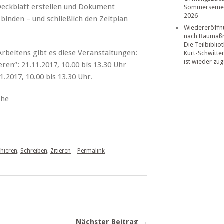
Deckblatt erstellen und Dokument
Sommerseme
2026
binden – und schließlich den Zeitplan
Wiedereröffn
nach Baumaß
Die Teilbiblio
Arbeitens gibt es diese Veranstaltungen:
Kurt-Schwitte
ist wieder zug
ren“: 21.11.2017, 10.00 bis 13.30 Uhr
1.2017, 10.00 bis 13.30 Uhr.
che
hieren
,
Schreiben
,
Zitieren
|
Permalink
Nächster Beitrag →