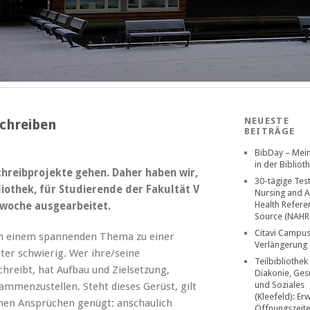
NEUESTE
Schreiben
BEITRÄGE
BibDay – Mei
in der Bibliot
chreibprojekte gehen. Daher haben wir,
30-tägige Tes
iothek, für Studierende der Fakultät V
Nursing and A
Health Refere
swoche ausgearbeitet.
Source (NAHR
Citavi Campus
on einem spannenden Thema zu einer
Verlängerung
nter schwierig. Wer ihre/seine
Teilbibliothek
hreibt, hat Aufbau und Zielsetzung,
Diakonie, Ges
und Soziales
mmenzustellen. Steht dieses Gerüst, gilt
(Kleefeld): Er
ichen Ansprüchen genügt: anschaulich
Öffnungszeit