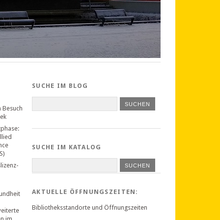
SUCHE IM BLOG
n Besuch
hek
tphase:
llied
nce
SUCHE IM KATALOG
S)
lizenz-
SUCHEN
AKTUELLE ÖFFNUNGSZEITEN:
undheit
Bibliotheksstandorte und Öffnungszeiten
weiterte
en im