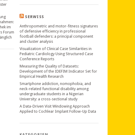
ster
ung
SERWISS
nahmen:
Anthropometric and motor-fitness signatures
thek im
of defensive efficiency in professional
rs Forum
football defenders: a principal component
änglich
and cluster analysis
Visualization of Clinical Case Similarities in
Pediatric Cardiology Using Structured Case
Conference Reports
Measuring the Quality of Datasets:
Development of the IDEFIM Indicator Set for
Empirical Health Research
Smartphone addiction, nomophobia, and
neck-related functional disability among
undergraduate students in a Nigerian
University: a cross-sectional study
A Data-Driven Visit Windowing Approach
Applied to Cochlear Implant Follow-Up Data
KATEGORIEN