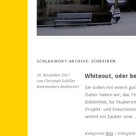
SCHLAGWORT-ARCHIVE:
SCHREIBEN
Whiteout, oder be
16. November 2017
von Christoph Schiller
für
Kommentare deaktiviert
Sie sollen mit einem gu
Whiteout,
Daher haben wir, das T
oder
Bibliothek, für Studiere
besser:
Projekt- und Exkursion
Lust
aufs
wohnt ein Zauber inne.
Schreiben
Kategorien:
DGS
| Schlagwör