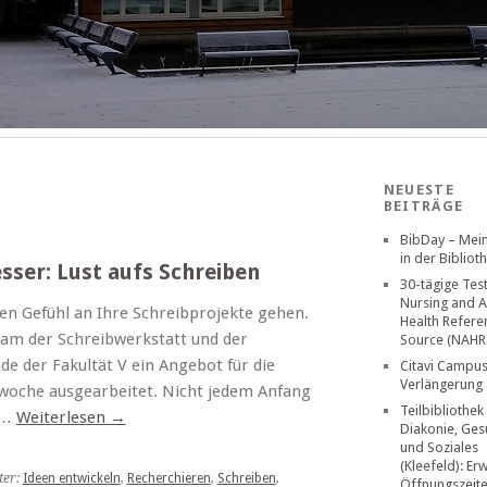
NEUESTE
BEITRÄGE
BibDay – Mei
in der Bibliot
sser: Lust aufs Schreiben
30-tägige Tes
Nursing and A
ten Gefühl an Ihre Schreibprojekte gehen.
Health Refere
eam der Schreibwerkstatt und der
Source (NAHR
nde der Fakultät V ein Angebot für die
Citavi Campus
Verlängerung
swoche ausgearbeitet. Nicht jedem Anfang
Teilbibliothek
 …
Weiterlesen
→
Diakonie, Ges
und Soziales
(Kleefeld): Er
ter:
Ideen entwickeln
,
Recherchieren
,
Schreiben
,
Öffnungszeit