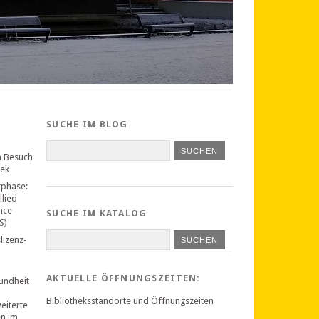
SUCHE IM BLOG
n Besuch
hek
tphase:
llied
nce
SUCHE IM KATALOG
S)
lizenz-
SUCHEN
AKTUELLE ÖFFNUNGSZEITEN:
undheit
Bibliotheksstandorte und Öffnungszeiten
weiterte
en im