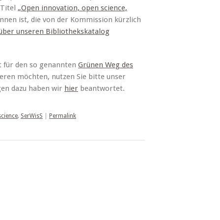
 Titel
„Open innovation, open science,
nnen ist, die von der Kommission kürzlich
über unseren Bibliothekskatalog
t für den so genannten
Grünen Weg des
ieren möchten, nutzen Sie bitte unser
agen dazu haben wir
hier
beantwortet.
science
,
SerWisS
|
Permalink