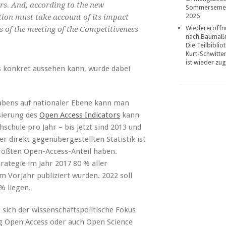
rs. And, according to the new
Sommerseme
2026
tion must take account of its impact
Wiedereröffn
 of the meeting of the Competitiveness
nach Baumaß
Die Teilbiblio
Kurt-Schwitte
ist wieder zug
ls konkret aussehen kann, wurde dabei
habens auf nationaler Ebene kann man
sierung des
Open Access Indicators
kann
schule pro Jahr – bis jetzt sind 2013 und
er direkt gegenübergestellten Statistik ist
rößten Open-Access-Anteil haben.
rategie im Jahr 2017 80 % aller
im Vorjahr publiziert wurden. 2022 soll
% liegen.
 sich der wissenschaftspolitische Fokus
g Open Access oder auch Open Science