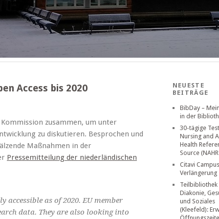
NEUESTE
en Access bis 2020
BEITRÄGE
BibDay – Mei
in der Bibliot
en Kommission zusammen, um unter
30-tägige Tes
twicklung zu diskutieren. Besprochen und
Nursing and A
Health Refere
wälzende Maßnahmen in der
Source (NAHR
er
Pressemitteilung der niederländischen
Citavi Campus
Verlängerung
Teilbibliothek
Diakonie, Ges
eely accessible as of 2020. EU member
und Soziales
(Kleefeld): Er
earch data. They are also looking into
Öffnungszeit