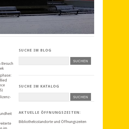
SUCHE IM BLOG
n Besuch
hek
tphase:
llied
nce
SUCHE IM KATALOG
S)
lizenz-
SUCHEN
AKTUELLE ÖFFNUNGSZEITEN:
undheit
Bibliotheksstandorte und Öffnungszeiten
weiterte
en im