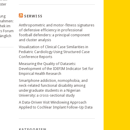
ster
ung
SERWISS
nahmen:
Anthropometric and motor-fitness signatures
thek im
of defensive efficiency in professional
rs Forum
football defenders: a principal component
änglich
and cluster analysis
Visualization of Clinical Case Similarities in
Pediatric Cardiology Using Structured Case
Conference Reports
Measuring the Quality of Datasets:
Development of the IDEFIM Indicator Set for
Empirical Health Research
Smartphone addiction, nomophobia, and
neck-related functional disability among
undergraduate students in a Nigerian
University: a cross-sectional study
A Data-Driven Visit Windowing Approach
Applied to Cochlear Implant Follow-Up Data
KATEGORIEN