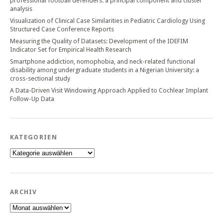
professional football defenders: a principal component and cluster
analysis
Visualization of Clinical Case Similarities in Pediatric Cardiology Using
Structured Case Conference Reports
Measuring the Quality of Datasets: Development of the IDEFIM
Indicator Set for Empirical Health Research
Smartphone addiction, nomophobia, and neck-related functional
disability among undergraduate students in a Nigerian University: a
cross-sectional study
A Data-Driven Visit Windowing Approach Applied to Cochlear Implant
Follow-Up Data
KATEGORIEN
Kategorien
ARCHIV
Archiv