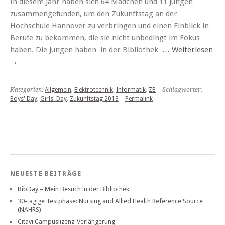
In diesem Jahr haben sich 64 Mädchen und 11 Jungen
zusammengefunden, um den Zukunftstag an der
Hochschule Hannover zu verbringen und einen Einblick in
Berufe zu bekommen, die sie nicht unbedingt im Fokus
haben. Die Jungen haben in der Bibliothek …
Weiterlesen
→
Kategorien:
Allgemein
,
Elektrotechnik
,
Informatik
,
ZB
| Schlagwörter:
Boys' Day
,
Girls' Day
,
Zukunftstag 2013
|
Permalink
NEUESTE BEITRÄGE
BibDay – Mein Besuch in der Bibliothek
30-tägige Testphase: Nursing and Allied Health Reference Source
(NAHRS)
Citavi Campuslizenz-Verlängerung