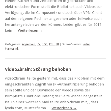
Neben Büchern und Zeitschriften in gedruckter und
elektronischer Form stellt die Bibliothek auch Videos zur
Verfügung, die im Campusnetz und auch über VPN-Client
auf dem eigenen Rechner angesehen oder teilweise auch
heruntergeladen werden können. Leider gibt es für 2017
kein …
Weiterlesen
→
Kategorien:
Allgemein
,
BV
,
DGS
,
KSF
,
ZB
| Schlagwörter:
video
|
Permalink
Video2brain: Störung behoben
video2brain teilte gestern mit, dass das Problem mit dem
eingeschränkten Zugriff via IP-Authentifizierung behoben
sein sollte und der Download der Videos sowie der
komplette Funktionsumfang der Seite wieder hergestellt
ist. In einer weiteren Mail teilte video2brain mit, „dass
lynda.com, Mutterfirma …
Weiterlesen
→