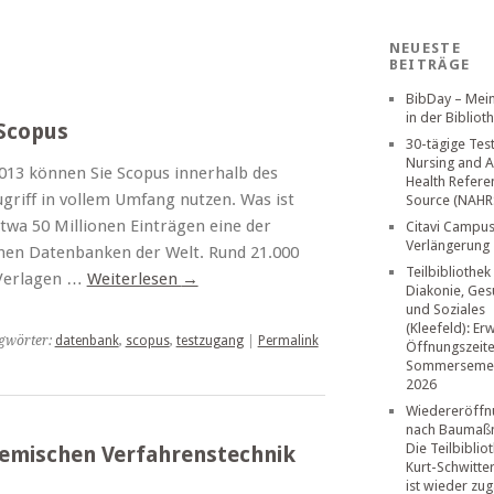
NEUESTE
BEITRÄGE
BibDay – Mei
in der Bibliot
 Scopus
30-tägige Tes
Nursing and A
013 können Sie Scopus innerhalb des
Health Refere
riff in vollem Umfang nutzen. Was ist
Source (NAHR
etwa 50 Millionen Einträgen eine der
Citavi Campus
Verlängerung
hen Datenbanken der Welt. Rund 21.000
Teilbibliothek
 Verlagen …
Weiterlesen
→
Diakonie, Ges
und Soziales
(Kleefeld): Er
gwörter:
datenbank
,
scopus
,
testzugang
|
Permalink
Öffnungszeit
Sommerseme
2026
Wiedereröffn
nach Baumaß
Die Teilbiblio
emischen Verfahrenstechnik
Kurt-Schwitte
ist wieder zug