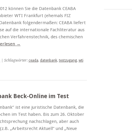
012 können Sie die Datenbank CEABA
nbieter WTI Frankfurt (ehemals FIZ
 Datenbank folgendermaßen: CEABA liefert
e auf die internationale Fachliteratur aus
chen Verfahrenstechnik, des chemischen
erlesen
→
u
| Schlagwörter:
ceada
,
datenbank
,
testzugang
,
wti
bank Beck-Online im Test
bank“ ist eine juristische Datenbank, die
Wochen im Test haben. Bis zum 26. Oktober
echtsprechung nachschlagen, aber auch
 (z.B. „Arbeitsrecht Aktuell“ und „Neue