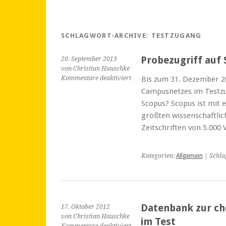
SCHLAGWORT-ARCHIVE:
TESTZUGANG
Probezugriff auf
20. September 2013
von Christian Hauschke
für
Kommentare deaktiviert
Bis zum 31. Dezember 2
Probezugriff
Campusnetzes im Testzug
auf
Scopus? Scopus ist mit 
Scopus
größten wissenschaftlic
Zeitschriften von 5.000
Kategorien:
Allgemein
| Schla
Datenbank zur ch
17. Oktober 2012
von Christian Hauschke
im Test
für