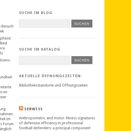
SUCHE IM BLOG
n Besuch
hek
tphase:
llied
nce
SUCHE IM KATALOG
S)
lizenz-
SUCHEN
AKTUELLE ÖFFNUNGSZEITEN:
undheit
Bibliotheksstandorte und Öffnungszeiten
weiterte
en im
ster
ung
SERWISS
nahmen:
Anthropometric and motor-fitness signatures
thek im
of defensive efficiency in professional
rs Forum
football defenders: a principal component
änglich