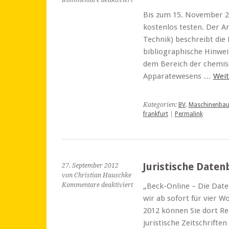
Kommentare deaktiviert
Datenbank
Bis zum 15. November 2
zur
kostenlos testen. Der A
chemischen
Verfahrenstechnik
Technik) beschreibt die
im
bibliographische Hinweis
Test
dem Bereich der chemis
Apparatewesens …
Weit
Kategorien:
BV
,
Maschinenba
frankfurt
|
Permalink
Juristische Daten
27. September 2012
von Christian Hauschke
für
Kommentare deaktiviert
„Beck-Online – Die Daten
Juristische
wir ab sofort für vier 
Datenbank
2012 können Sie dort R
Beck-
juristische Zeitschriften
Online