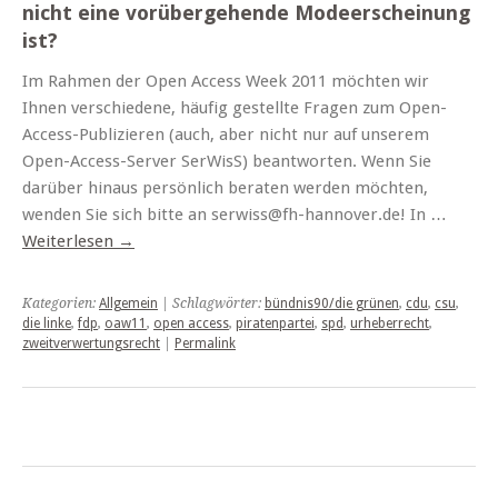
nicht eine vorübergehende Modeerscheinung
ist?
Im Rahmen der Open Access Week 2011 möchten wir
Ihnen verschiedene, häufig gestellte Fragen zum Open-
Access-Publizieren (auch, aber nicht nur auf unserem
Open-Access-Server SerWisS) beantworten. Wenn Sie
darüber hinaus persönlich beraten werden möchten,
wenden Sie sich bitte an serwiss@fh-hannover.de! In …
Weiterlesen
→
Kategorien:
Allgemein
| Schlagwörter:
bündnis90/die grünen
,
cdu
,
csu
,
die linke
,
fdp
,
oaw11
,
open access
,
piratenpartei
,
spd
,
urheberrecht
,
zweitverwertungsrecht
|
Permalink