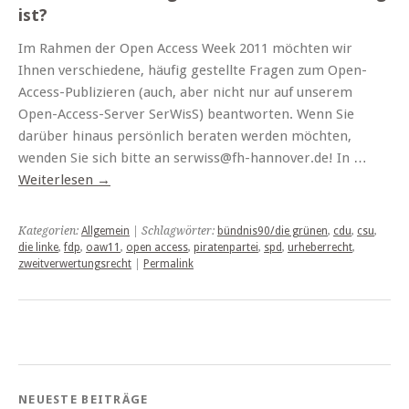
ist?
Im Rahmen der Open Access Week 2011 möchten wir
Ihnen verschiedene, häufig gestellte Fragen zum Open-
Access-Publizieren (auch, aber nicht nur auf unserem
Open-Access-Server SerWisS) beantworten. Wenn Sie
darüber hinaus persönlich beraten werden möchten,
wenden Sie sich bitte an serwiss@fh-hannover.de! In …
Weiterlesen
→
Kategorien:
Allgemein
| Schlagwörter:
bündnis90/die grünen
,
cdu
,
csu
,
die linke
,
fdp
,
oaw11
,
open access
,
piratenpartei
,
spd
,
urheberrecht
,
zweitverwertungsrecht
|
Permalink
NEUESTE BEITRÄGE