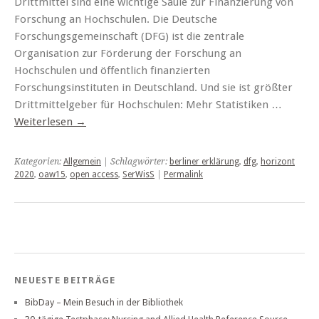
Drittmittel sind eine wichtige Säule zur Finanzierung von
Forschung an Hochschulen. Die Deutsche
Forschungsgemeinschaft (DFG) ist die zentrale
Organisation zur Förderung der Forschung an
Hochschulen und öffentlich finanzierten
Forschungsinstituten in Deutschland. Und sie ist größter
Drittmittelgeber für Hochschulen: Mehr Statistiken …
Weiterlesen
→
Kategorien:
Allgemein
| Schlagwörter:
berliner erklärung
,
dfg
,
horizont
2020
,
oaw15
,
open access
,
SerWisS
|
Permalink
NEUESTE BEITRÄGE
BibDay – Mein Besuch in der Bibliothek