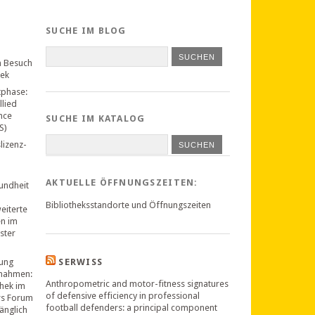
SUCHE IM BLOG
n Besuch
hek
tphase:
llied
nce
SUCHE IM KATALOG
S)
lizenz-
SUCHEN
AKTUELLE ÖFFNUNGSZEITEN:
undheit
Bibliotheksstandorte und Öffnungszeiten
weiterte
en im
ster
ung
SERWISS
nahmen:
Anthropometric and motor-fitness signatures
thek im
of defensive efficiency in professional
rs Forum
football defenders: a principal component
änglich