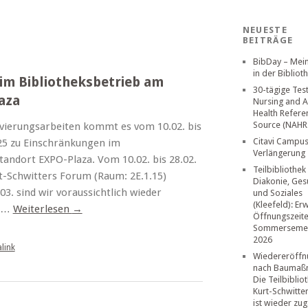
NEUESTE
BEITRÄGE
BibDay – Mei
in der Bibliot
im Bibliotheksbetrieb am
30-tägige Tes
aza
Nursing and A
Health Refere
Source (NAHR
ierungsarbeiten kommt es vom 10.02. bis
Citavi Campus
025 zu Einschränkungen im
Verlängerung
tandort EXPO-Plaza. Vom 10.02. bis 28.02.
Teilbibliothek
rt-Schwitters Forum (Raum: 2E.1.15)
Diakonie, Ges
3. sind wir voraussichtlich wieder
und Soziales
(Kleefeld): Er
e …
Weiterlesen
→
Öffnungszeit
Sommerseme
2026
link
Wiedereröffn
nach Baumaß
Die Teilbiblio
Kurt-Schwitte
ist wieder zug