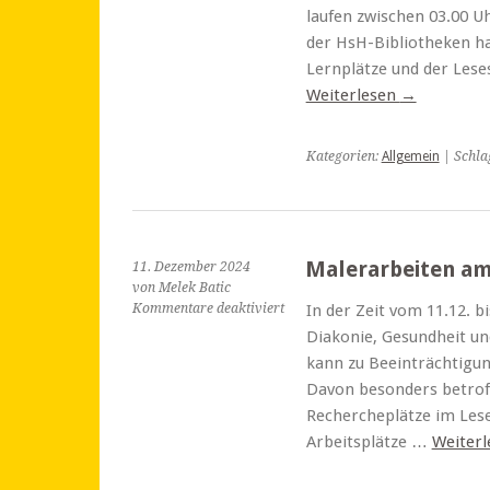
HsH-
laufen zwischen 03.00 Uh
Bibliotheksstandorten
der HsH-Bibliotheken ha
Lernplätze und der Les
Weiterlesen
→
Kategorien:
Allgemein
| Schla
Malerarbeiten am
11. Dezember 2024
von Melek Batic
für
Kommentare deaktiviert
In der Zeit vom 11.12. b
Malerarbeiten
Diakonie, Gesundheit un
am
kann zu Beeinträchtigu
Standort
Davon besonders betrof
Kleefeld
Rechercheplätze im Leses
Arbeitsplätze …
Weiter