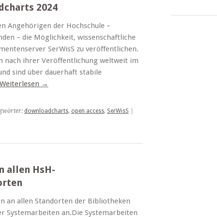
dcharts 2024
llen Angehörigen der Hochschule –
den – die Möglichkeit, wissenschaftliche
mentenserver SerWisS zu veröffentlichen.
 nach ihrer Veröffentlichung weltweit im
nd sind über dauerhaft stabile
Weiterlesen
→
gwörter:
downloadcharts
,
open access
,
SerWisS
|
n allen HsH-
orten
n an allen Standorten der Bibliotheken
r Systemarbeiten an.Die Systemarbeiten