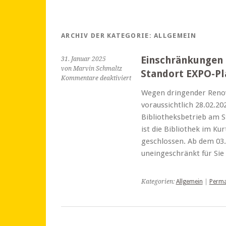
ARCHIV DER KATEGORIE:
ALLGEMEIN
Einschränkungen 
31. Januar 2025
von Marvin Schmaltz
Standort EXPO-Pl
für
Kommentare deaktiviert
Einschränkungen
Wegen dringender Renov
im
voraussichtlich 28.02.2
Bibliotheksbetrieb
am
Bibliotheksbetrieb am S
Standort
ist die Bibliothek im Ku
EXPO-
geschlossen. Ab dem 03.0
Plaza
uneingeschränkt für Si
Kategorien:
Allgemein
|
Perma