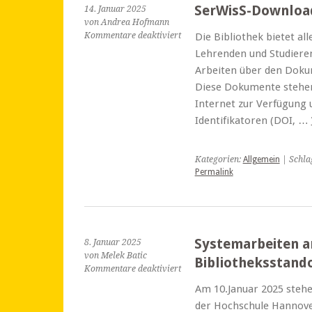
SerWisS-Downloa
14. Januar 2025
von Andrea Hofmann
für
Kommentare deaktiviert
Die Bibliothek bietet a
SerWisS-
Lehrenden und Studieren
Downloadcharts
Arbeiten über den Doku
2024
Diese Dokumente stehen
Internet zur Verfügung u
Identifikatoren (DOI, …
Kategorien:
Allgemein
| Schla
Permalink
Systemarbeiten a
8. Januar 2025
von Melek Batic
Bibliotheksstand
für
Kommentare deaktiviert
Systemarbeiten
Am 10.Januar 2025 stehe
an
der Hochschule Hannove
allen