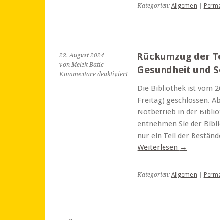
Kategorien:
Allgemein
|
Perma
Rückumzug der Tei
22. August 2024
von Melek Batic
Gesundheit und S
für
Kommentare deaktiviert
Rückumzug
Die Bibliothek ist vom 
der
Freitag) geschlossen. A
Teilbibliothek
Diakonie,
Notbetrieb in der Biblio
Gesundheit
entnehmen Sie der Biblio
und
nur ein Teil der Beständ
Soziales
Weiterlesen
→
Kategorien:
Allgemein
|
Perma