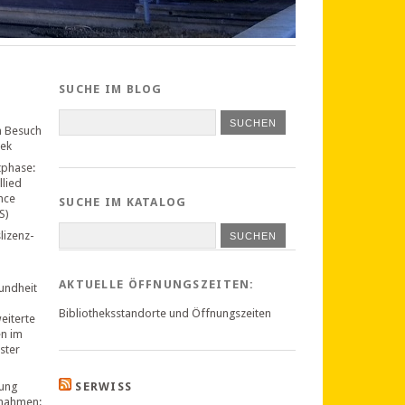
SUCHE IM BLOG
n Besuch
hek
tphase:
llied
nce
SUCHE IM KATALOG
S)
lizenz-
SUCHEN
AKTUELLE ÖFFNUNGSZEITEN:
undheit
Bibliotheksstandorte und Öffnungszeiten
weiterte
en im
ster
ung
SERWISS
nahmen: