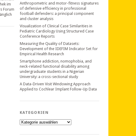
Anthropometric and motor-fitness signatures
thek im
of defensive efficiency in professional
rs Forum
football defenders: a principal component
änglich
and cluster analysis
Visualization of Clinical Case Similarities in
Pediatric Cardiology Using Structured Case
Conference Reports
Measuring the Quality of Datasets:
Development of the IDEFIM Indicator Set for
Empirical Health Research
Smartphone addiction, nomophobia, and
neck-related functional disability among
undergraduate students in a Nigerian
University: a cross-sectional study
A Data-Driven Visit Windowing Approach
Applied to Cochlear Implant Follow-Up Data
KATEGORIEN
Kategorien