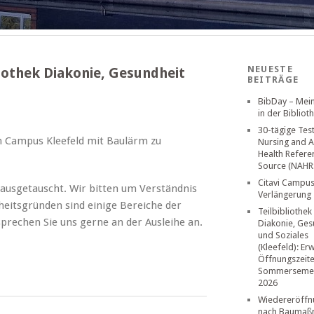
NEUESTE
liothek Diakonie, Gesundheit
BEITRÄGE
BibDay – Mei
in der Bibliot
30-tägige Tes
am Campus Kleefeld mit Baulärm zu
Nursing and A
Health Refere
Source (NAHR
Citavi Campus
 ausgetauscht. Wir bitten um Verständnis
Verlängerung
heitsgründen sind einige Bereiche der
Teilbibliothek
prechen Sie uns gerne an der Ausleihe an.
Diakonie, Ges
und Soziales
(Kleefeld): Er
Öffnungszeit
Sommerseme
2026
Wiedereröffn
nach Baumaß