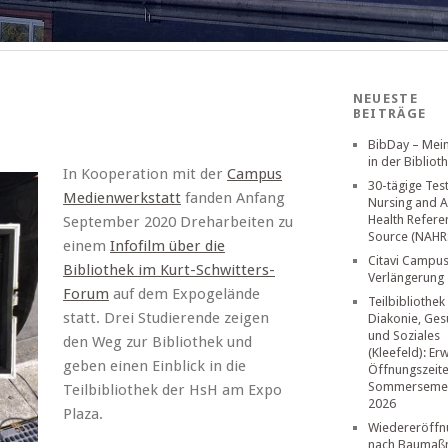
NEUESTE
BEITRÄGE
BibDay – Mei
in der Bibliot
In Kooperation mit der
Campus
30-tägige Tes
Medienwerkstatt
fanden Anfang
Nursing and A
Health Refere
September 2020 Dreharbeiten zu
Source (NAHR
einem
Infofilm über die
Citavi Campus
Bibliothek im Kurt-Schwitters-
Verlängerung
Forum
auf dem Expogelände
Teilbibliothek
statt. Drei Studierende zeigen
Diakonie, Ges
und Soziales
den Weg zur Bibliothek und
(Kleefeld): Er
geben einen Einblick in die
Öffnungszeit
Sommerseme
Teilbibliothek der HsH am Expo
2026
Plaza.
Wiedereröffn
nach Baumaß