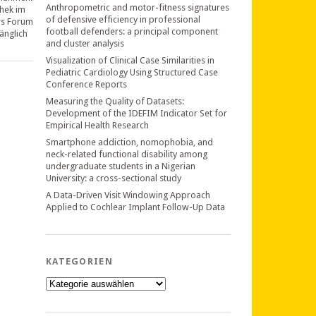
Anthropometric and motor-fitness signatures
thek im
of defensive efficiency in professional
rs Forum
football defenders: a principal component
änglich
and cluster analysis
Visualization of Clinical Case Similarities in
Pediatric Cardiology Using Structured Case
Conference Reports
Measuring the Quality of Datasets:
Development of the IDEFIM Indicator Set for
Empirical Health Research
Smartphone addiction, nomophobia, and
neck-related functional disability among
undergraduate students in a Nigerian
University: a cross-sectional study
A Data-Driven Visit Windowing Approach
Applied to Cochlear Implant Follow-Up Data
KATEGORIEN
Kategorien