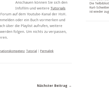
Anschauen können Sie sich den
Die Teilbiblio
Kurt-Schwitte
Infofilm und weitere
Tutorials
ist wieder zug
s-Forum auf dem Youtube-Kanal der HsH.
ek anmelden oder ein Buch vormerken und
ach über die Playlist aufrufen, weitere
 werden folgen. Um nichts zu verpassen,
eren.
mationskompetenz
,
Tutorial
|
Permalink
Nächster Beitrag →