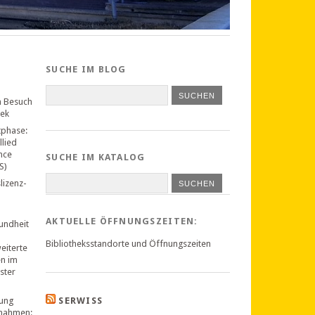
SUCHE IM BLOG
n Besuch
hek
tphase:
llied
nce
SUCHE IM KATALOG
S)
lizenz-
SUCHEN
AKTUELLE ÖFFNUNGSZEITEN:
undheit
Bibliotheksstandorte und Öffnungszeiten
weiterte
en im
ster
ung
SERWISS
nahmen: