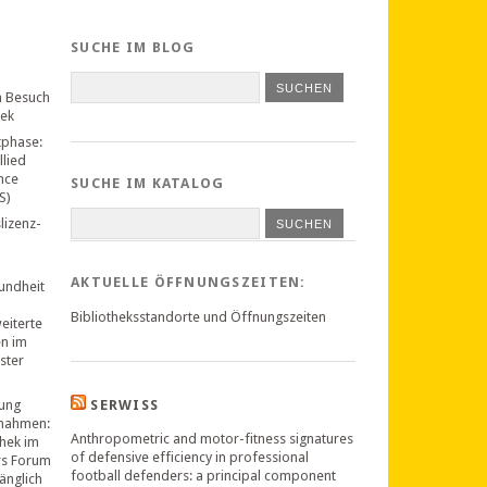
SUCHE IM BLOG
n Besuch
hek
tphase:
llied
nce
SUCHE IM KATALOG
S)
lizenz-
SUCHEN
AKTUELLE ÖFFNUNGSZEITEN:
undheit
Bibliotheksstandorte und Öffnungszeiten
weiterte
en im
ster
ung
SERWISS
nahmen:
Anthropometric and motor-fitness signatures
thek im
of defensive efficiency in professional
rs Forum
football defenders: a principal component
änglich