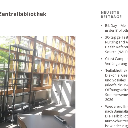
NEUESTE
Zentralbibliothek
BEITRÄGE
BibDay – Mei
in der Bibliot
30-tägige Tes
Nursing and A
Health Refere
Source (NAHR
Citavi Campus
Verlängerung
Teilbibliothek
Diakonie, Ges
und Soziales
(Kleefeld): Er
Öffnungszeit
Sommerseme
2026
Wiedereröffn
nach Baumaß
Die Teilbiblio
Kurt-Schwitte
ist wieder zug