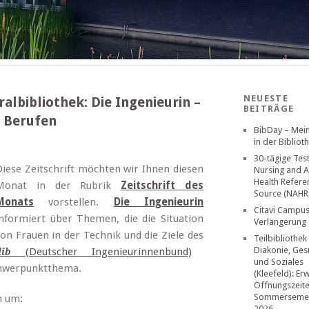
NEUESTE
ralbibliothek: Die Ingenieurin –
BEITRÄGE
n Berufen
BibDay – Mei
in der Bibliot
30-tägige Tes
Diese Zeitschrift möchten wir Ihnen diesen
Nursing and A
Health Refere
Monat in der Rubrik
Zeitschrift des
Source (NAHR
Monats
vorstellen.
Die Ingenieurin
Citavi Campus
informiert über Themen, die die Situation
Verlängerung
von Frauen in der Technik und die Ziele des
Teilbibliothek
Diakonie, Ges
(Deutscher Ingenieurinnenbund)
dib
und Soziales
Schwerpunktthema.
(Kleefeld): Er
Öffnungszeit
Sommerseme
m um:
2026