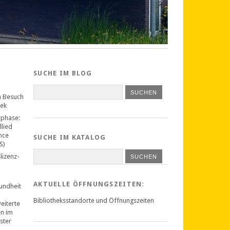
SUCHE IM BLOG
n Besuch
hek
tphase:
llied
nce
SUCHE IM KATALOG
S)
lizenz-
SUCHEN
AKTUELLE ÖFFNUNGSZEITEN:
undheit
Bibliotheksstandorte und Öffnungszeiten
weiterte
en im
ster