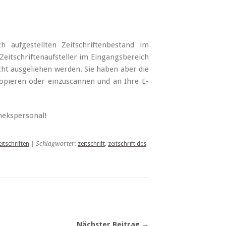
ch aufgestellten Zeitschriftenbestand im
Zeitschriftenaufsteller im Eingangsbereich
icht ausgeliehen werden. Sie haben aber die
 kopieren oder einzuscannen und an Ihre E-
thekspersonal!
eitschriften
| Schlagwörter:
zeitschrift
,
zeitschrift des
Nächster Beitrag →