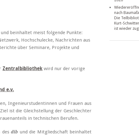
Wiedereröffn
nach Baumaß
Die Teilbiblio
Kurt-Schwitte
ist wieder zug
t und beinhaltet meist folgende Punkte:
Netzwerk, Hochschulecke, Nachrichten aus
Berichte über Seminare, Projekte und
r
Zentralbibliothek
wird nur der vorige
d e.v.
nen, Ingenieurstudentinnen und Frauen aus
Ziel ist die Gleichstellung der Geschlechter
rauenanteils in technischen Berufen.
n des
und die Mitgliedschaft beinhaltet
dib