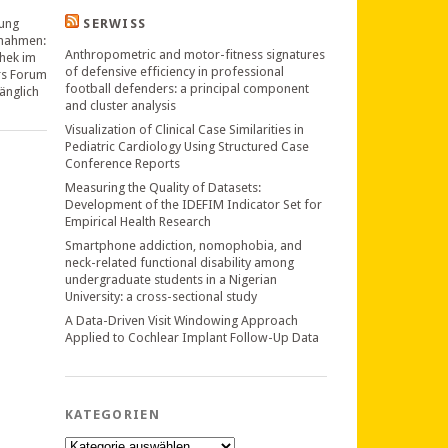
ung
SERWISS
nahmen:
Anthropometric and motor-fitness signatures
thek im
of defensive efficiency in professional
rs Forum
football defenders: a principal component
änglich
and cluster analysis
Visualization of Clinical Case Similarities in
Pediatric Cardiology Using Structured Case
Conference Reports
Measuring the Quality of Datasets:
Development of the IDEFIM Indicator Set for
Empirical Health Research
Smartphone addiction, nomophobia, and
neck-related functional disability among
undergraduate students in a Nigerian
University: a cross-sectional study
A Data-Driven Visit Windowing Approach
Applied to Cochlear Implant Follow-Up Data
KATEGORIEN
Kategorien