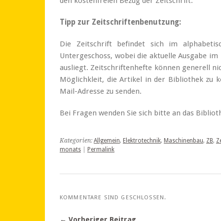
den kostenfreien Bezug der Zeitschrift.
Tipp zur Zeitschriftenbenutzung:
Die Zeitschrift befindet sich im alphabetis
Untergeschoss, wobei die aktuelle Ausgabe im 
ausliegt. Zeitschriftenhefte können generell n
Möglichkleit, die Artikel in der Bibliothek zu
Mail-Adresse zu senden.
Bei Fragen wenden Sie sich bitte an das Biblio
Kategorien:
Allgemein
,
Elektrotechnik
,
Maschinenbau
,
ZB
,
Z
monats
|
Permalink
KOMMENTARE SIND GESCHLOSSEN.
← Vorheriger Beitrag