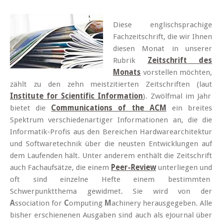
Diese englischsprachige
Fachzeitschrift, die wir Ihnen
diesen Monat in unserer
Rubrik
Zeitschrift des
Monats
vorstellen möchten,
zählt zu den zehn meistzitierten Zeitschriften (laut
Institute for Scientific Information
). Zwölfmal im Jahr
bietet die
Communications of the ACM
ein breites
Spektrum verschiedenartiger Informationen an, die die
Informatik-Profis aus den Bereichen Hardwarearchitektur
und Softwaretechnik über die neusten Entwicklungen auf
dem Laufenden hält. Unter anderem enthält die Zeitschrift
auch Fachaufsätze, die einem
Peer-Review
unterliegen und
oft sind einzelne Hefte einem bestimmten
Schwerpunktthema gewidmet. Sie wird von der
A
ssociation for
C
omputing
M
achinery herausgegeben. Alle
bisher erschienenen Ausgaben sind auch als eJournal über