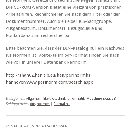
für Normen, Gesetze und technische Regeln schlechthin.
Die CD-ROM-Version bietet eine Vielzahl von praktischen
Arbeitshilfen. Recherchieren Sie nach dem Titel oder der
Dokumentnummer. Auch die Felder ICS-Sachgruppe,
Ausgabedatum, Dokumentart, Bezugsquelle und
Konkordanz sind recherchierbar.
Bitte beachten Sie, dass der DIN-Katalog nur ein Nachweis
für Normen ist. Volltexte im pdf-Format finden Sie nach
wie vor in unserer Datenbank Perinorm:
http://shan02.han.tib.eu/han/perinormhs-
hannover/www.perinorm.com/search.aspx
Kategorien:
Allgemein
,
Elektrotechnik
,
Informatik
,
Maschinenbau
,
ZB
|
Schlagwörter:
din
,
normen
|
Permalink
KOMMENTARE SIND GESCHLOSSEN.