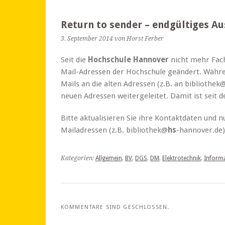
Return to sender – endgültiges Au
3. September 2014
von Horst Ferber
Seit die
Hochschule Hannover
nicht mehr Fach
Mail-Adressen der Hochschule geändert. Währ
Mails an die alten Adressen (z.B. an bibliothek
neuen Adressen weitergeleitet. Damit ist seit 
Bitte aktualisieren Sie ihre Kontaktdaten und n
Mailadressen (z.B. bibliothek@
hs
-hannover.de)
Kategorien:
Allgemein
,
BV
,
DGS
,
DM
,
Elektrotechnik
,
Informa
KOMMENTARE SIND GESCHLOSSEN.