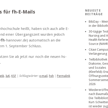
NEUESTE
s für fh-E-Mails
BEITRÄGE
BibDay – Mei
in der Bibliot
hochschule heißt, haben sich auch alle E-
30-tägige Tes
end einer Übergangszeit wurden jedoch
Nursing and A
Health Refere
@
fh
-hannover.de) automatisch an die
Source (NAHR
dem 1. September Schluss.
Citavi Campus
Verlängerung
utzen Sie ab jetzt nur noch die neuen hs-
Teilbibliothek
.
Diakonie, Ges
und Soziales
(Kleefeld): Er
Öffnungszeit
tik
,
IuK
,
KSF
| Schlagwörter:
e-mail
,
hsh
|
Permalink
Sommerseme
2026
Wiedereröffn
nach Baumaß
Die Teilbiblio
Kurt-Schwitte
ist wieder zug