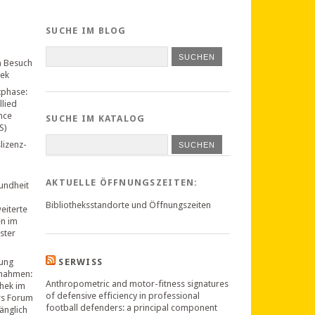
SUCHE IM BLOG
n Besuch
hek
tphase:
llied
nce
SUCHE IM KATALOG
S)
lizenz-
SUCHEN
AKTUELLE ÖFFNUNGSZEITEN:
undheit
Bibliotheksstandorte und Öffnungszeiten
weiterte
en im
ster
ung
SERWISS
nahmen:
Anthropometric and motor-fitness signatures
thek im
of defensive efficiency in professional
rs Forum
football defenders: a principal component
änglich