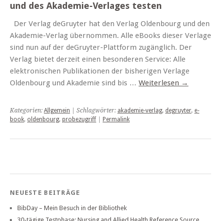
und des Akademie-Verlages testen
Der Verlag deGruyter hat den Verlag Oldenbourg und den
Akademie-Verlag übernommen. Alle eBooks dieser Verlage
sind nun auf der deGruyter-Plattform zugänglich. Der
Verlag bietet derzeit einen besonderen Service: Alle
elektronischen Publikationen der bisherigen Verlage
Oldenbourg und Akademie sind bis …
Weiterlesen
→
Kategorien:
Allgemein
| Schlagwörter:
akademie-verlag
,
degruyter
,
e-
book
,
oldenbourg
,
probezugriff
|
Permalink
NEUESTE BEITRÄGE
BibDay – Mein Besuch in der Bibliothek
30-tägige Testphase: Nursing and Allied Health Reference Source