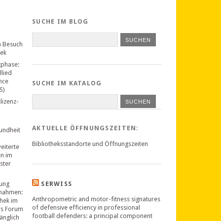
SUCHE IM BLOG
n Besuch
hek
tphase:
llied
nce
SUCHE IM KATALOG
S)
lizenz-
SUCHEN
AKTUELLE ÖFFNUNGSZEITEN:
undheit
Bibliotheksstandorte und Öffnungszeiten
weiterte
en im
ster
ung
SERWISS
nahmen:
Anthropometric and motor-fitness signatures
thek im
of defensive efficiency in professional
rs Forum
football defenders: a principal component
änglich