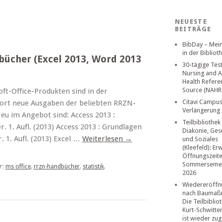
NEUESTE
BEITRÄGE
BibDay – Mei
in der Bibliot
cher (Excel 2013, Word 2013
30-tägige Tes
Nursing and A
Health Refere
Source (NAHR
ft-Office-Produkten sind in der
Citavi Campus
fort neue Ausgaben der beliebten RRZN-
Verlängerung
eu im Angebot sind: Access 2013 :
Teilbibliothek
 1. Aufl. (2013) Access 2013 : Grundlagen
Diakonie, Ges
 1. Aufl. (2013) Excel …
Weiterlesen
→
und Soziales
(Kleefeld): Er
Öffnungszeit
Sommerseme
r:
ms office
,
rrzn-handbücher
,
statistik
,
2026
Wiedereröffn
nach Baumaß
Die Teilbiblio
Kurt-Schwitte
ist wieder zug