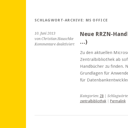
SCHLAGWORT-ARCHIVE:
MS OFFICE
Neue RRZN-Handbü
10. Juni 2013
von Christian Hauschke
…)
für
Kommentare deaktiviert
Neue
Zu den aktuellen Microso
RRZN-
Zentralbibliothek ab so
Handbücher
(Excel
Handbücher zu finden. N
2013,
Grundlagen für Anwender.
Word
für Datenbankentwickler.
2013
…)
Kategorien:
ZB
| Schlagwörte
zentralbibliothek
|
Permalink