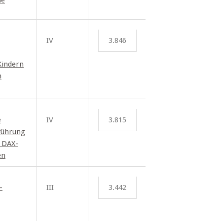
he
IV
3.846
Kindern
n
e
IV
3.815
führung
r DAX-
en
-
III
3.442