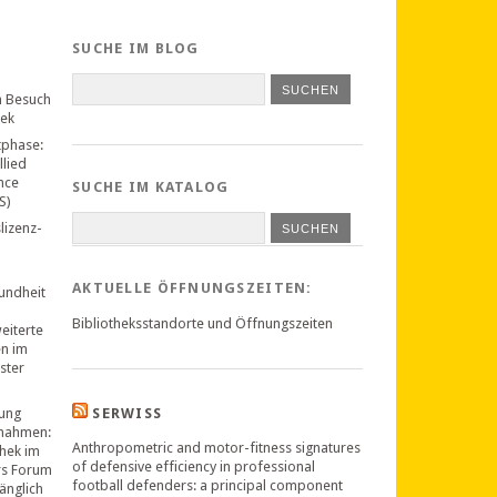
SUCHE IM BLOG
n Besuch
hek
tphase:
llied
nce
SUCHE IM KATALOG
S)
lizenz-
SUCHEN
AKTUELLE ÖFFNUNGSZEITEN:
undheit
Bibliotheksstandorte und Öffnungszeiten
weiterte
en im
ster
ung
SERWISS
nahmen:
Anthropometric and motor-fitness signatures
thek im
of defensive efficiency in professional
rs Forum
football defenders: a principal component
änglich