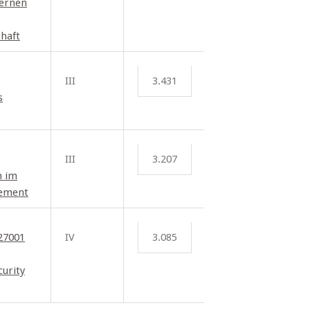
Lernen
chaft
III
3.431
s
III
3.207
n im
ement
27001
IV
3.085
urity