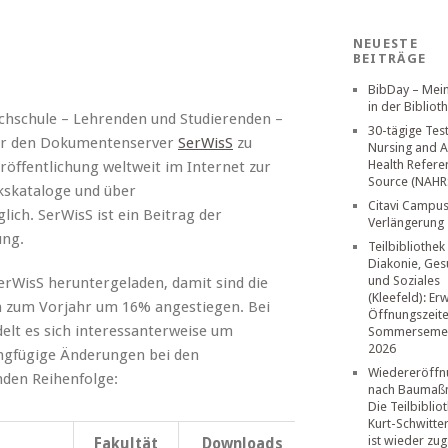
NEUESTE
BEITRÄGE
BibDay – Mei
in der Bibliot
ochschule – Lehrenden und Studierenden –
30-tägige Tes
über den Dokumentenserver
SerWisS
zu
Nursing and A
Health Refere
röffentlichung weltweit im Internet zur
Source (NAHR
kskataloge und über
Citavi Campus
ich. SerWisS ist ein Beitrag der
Verlängerung
ung.
Teilbibliothek
Diakonie, Ges
und Soziales
rWisS heruntergeladen, damit sind die
(Kleefeld): Er
h zum Vorjahr um 16% angestiegen. Bei
Öffnungszeit
elt es sich interessanterweise um
Sommerseme
2026
ringfügige Änderungen bei den
Wiedereröffn
nden Reihenfolge:
nach Baumaß
Die Teilbiblio
Kurt-Schwitte
ist wieder zug
Fakultät
Downloads