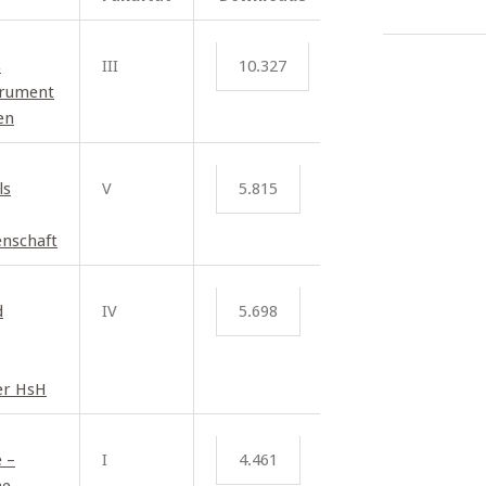
s
III
10.327
trument
en
ls
V
5.815
nschaft
d
IV
5.698
er HsH
 –
I
4.461