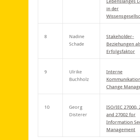
Lebenslanges 
in der
Wissensgesells
8
Nadine
Stakeholder-
Schade
Beziehungen al
Erfolgsfaktor
9
Ulrike
Interne
Buchholz
Kommunikatio
Change Manag
10
Georg
ISO/IEC 27000, 
Disterer
and 27002 for
Information Sec
Management