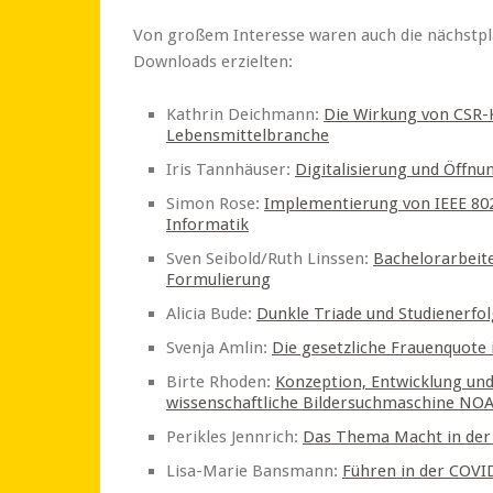
Von großem Interesse waren auch die nächstpla
Downloads erzielten:
Kathrin Deichmann:
Die Wirkung von CSR-
Lebensmittelbranche
Iris Tannhäuser:
Digitalisierung und Öffnu
Simon Rose:
Implementierung von IEEE 802.
Informatik
Sven Seibold/Ruth Linssen:
Bachelorarbeite
Formulierung
Alicia Bude:
Dunkle Triade und Studienerfol
Svenja Amlin:
Die gesetzliche Frauenquote 
Birte Rhoden:
Konzeption, Entwicklung und
wissenschaftliche Bildersuchmaschine NO
Perikles Jennrich:
Das Thema Macht in der 
Lisa-Marie Bansmann:
Führen in der COV