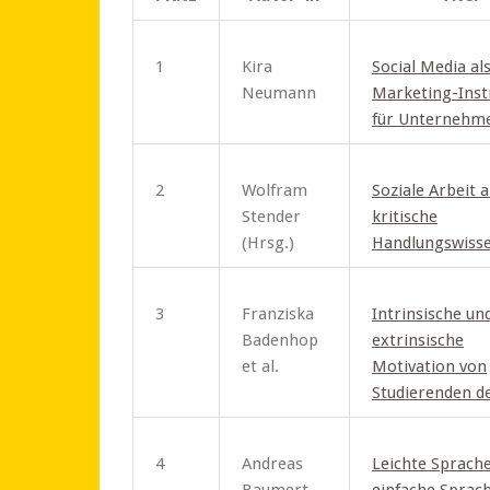
1
Kira
Social Media al
Neumann
Marketing-Ins
für Unternehm
2
Wolfram
Soziale Arbeit a
Stender
kritische
(Hrsg.)
Handlungswisse
3
Franziska
Intrinsische un
Badenhop
extrinsische
et al.
Motivation von
Studierenden d
4
Andreas
Leichte Sprache