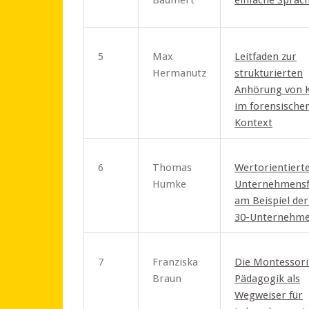
Baumert
einfache Sprac
5
Max
Leitfaden zur
Hermanutz
strukturierten
Anh
örung von 
im forensische
Kontext
6
Thomas
Wertorientiert
Humke
Unternehmens
am Beispiel de
30-Unternehm
7
Franziska
Die Montessori
Braun
Pädagogik als
Wegweiser für