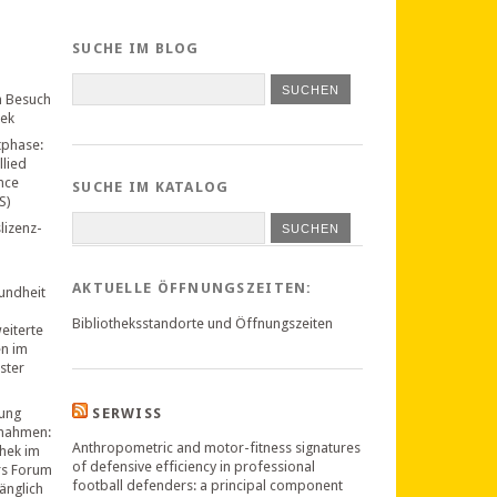
SUCHE IM BLOG
n Besuch
hek
tphase:
llied
nce
SUCHE IM KATALOG
S)
lizenz-
SUCHEN
AKTUELLE ÖFFNUNGSZEITEN:
undheit
Bibliotheksstandorte und Öffnungszeiten
weiterte
en im
ster
ung
SERWISS
nahmen:
Anthropometric and motor-fitness signatures
thek im
of defensive efficiency in professional
rs Forum
football defenders: a principal component
änglich