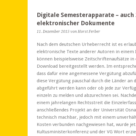
Digitale Semesterapparate – auch 
elektronischer Dokumente
11. Dezember 2015
von Horst Ferber
Nach dem deutschen Urheberrecht ist es erla
elektronische Texte anderer Autoren in einem I
können beispielsweise Zeitschriftenaufsätze i
Download bereitgestellt werden. Im entsprec
dass dafür eine angemessene Vergütung abzuführ
diese Vergütung pauschal durch die Länder an 
abgeführt werden kann oder ob jede zur Verfüg
einzeln zu melden und abzurechnen sei. Nachd
einem jahrelangen Rechtsstreit die Einzelerfas
anschließendes Projekt an der Universität Osna
technisch machbar, jedoch mit einem unverhä
Kosten verbunden nachgewiesen hat, wurde jet
Kultusministerkonferenz und der VG Wort erzielt