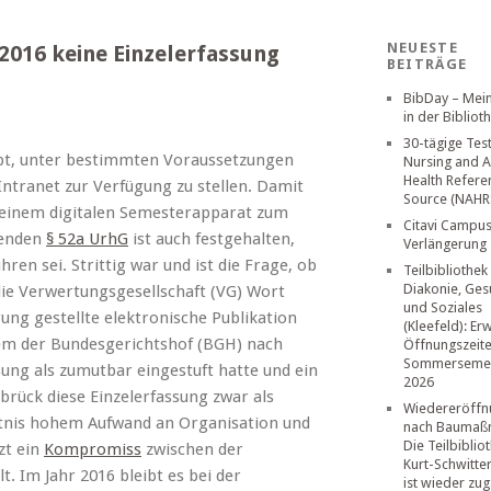
NEUESTE
2016 keine Einzelerfassung
BEITRÄGE
BibDay – Mei
in der Bibliot
30-tägige Tes
ubt, unter bestimmten Voraussetzungen
Nursing and A
Health Refere
ntranet zur Verfügung zu stellen. Damit
Source (NAHR
n einem digitalen Semesterapparat zum
Citavi Campus
henden
§ 52a UrhG
ist auch festgehalten,
Verlängerung
en sei. Strittig war und ist die Frage, ob
Teilbibliothek
Diakonie, Ges
die Verwertungsgesellschaft (VG) Wort
und Soziales
ung gestellte elektronische Publikation
(Kleefeld): Er
em der Bundesgerichtshof (BGH) nach
Öffnungszeit
Sommerseme
sung als zumutbar eingestuft hatte und ein
2026
brück diese Einzelerfassung zwar als
Wiedereröffn
ltnis hohem Aufwand an Organisation und
nach Baumaß
Die Teilbiblio
zt ein
Kompromiss
zwischen der
Kurt-Schwitte
. Im Jahr 2016 bleibt es bei der
ist wieder zug