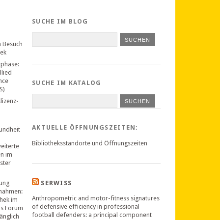
SUCHE IM BLOG
n Besuch
hek
tphase:
llied
nce
SUCHE IM KATALOG
S)
lizenz-
SUCHEN
AKTUELLE ÖFFNUNGSZEITEN:
undheit
Bibliotheksstandorte und Öffnungszeiten
weiterte
en im
ster
ung
SERWISS
nahmen:
Anthropometric and motor-fitness signatures
thek im
of defensive efficiency in professional
rs Forum
football defenders: a principal component
änglich