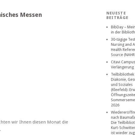
NEUESTE
hnisches Messen
BEITRÄGE
BibDay – Mei
in der Bibliot
30-tägige Tes
Nursing and A
Health Refere
Source (NAHR
Citavi Campus
Verlängerung
Teilbibliothek
Diakonie, Ges
und Soziales
(Kleefeld): Er
Öffnungszeit
Sommerseme
2026
Wiedereröffn
nach Baumaß
ten wir Ihnen diesen Monat die
Die Teilbiblio
Kurt-Schwitte
.
ist wieder zug