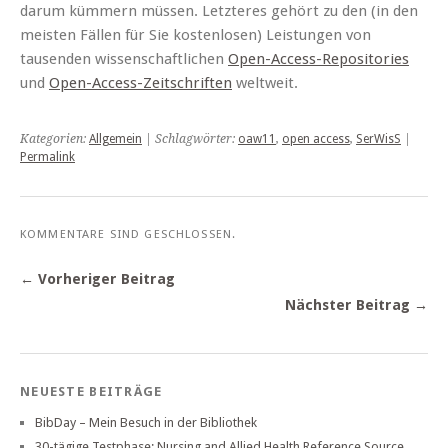
darum kümmern müssen. Letzteres gehört zu den (in den
meisten Fällen für Sie kostenlosen) Leistungen von
tausenden wissenschaftlichen
Open-Access-Repositories
und
Open-Access-Zeitschriften
weltweit.
Kategorien:
Allgemein
| Schlagwörter:
oaw11
,
open access
,
SerWisS
|
Permalink
KOMMENTARE SIND GESCHLOSSEN.
← Vorheriger Beitrag
Nächster Beitrag →
NEUESTE BEITRÄGE
BibDay – Mein Besuch in der Bibliothek
30-tägige Testphase: Nursing and Allied Health Reference Source