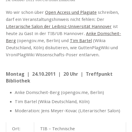
24. Oktober 2011
von Christian Hauschke
Wo wir schon über
Open Access und Plagiate
schreiben,
darf ein Veranstaltungshinweis nicht fehlen: Der
Literarische Salon der Leibniz-Universität Hannover
ist
heute zu Gast in der TIB/UB Hannover.
Anke Domscheit-
Berg
(opengov.me, Berlin) und
Tim Bartel
(Wikia
Deutschland, Köln) diskutieren, wie GuttenPlagWiki und
VroniPlagWiki Wissenschafts-Poser entlarven.
Montag | 24.10.2011 | 20 Uhr | Treffpunkt
Bibliothek
Anke Domscheit-Berg (opengov.me, Berlin)
Tim Bartel (Wikia Deutschland, Köln)
Moderation: Jens Meyer-Kovac (Literarischer Salon)
Ort:
TIB – Technische