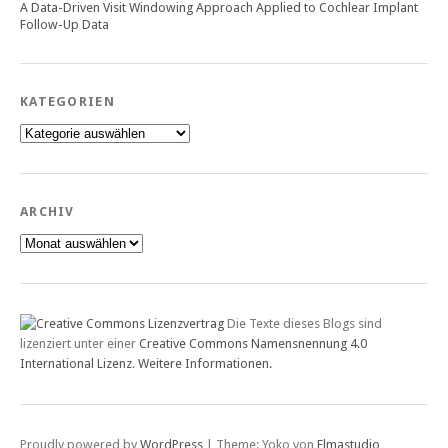
A Data-Driven Visit Windowing Approach Applied to Cochlear Implant
Follow-Up Data
KATEGORIEN
Kategorien
ARCHIV
Archiv
Die Texte dieses Blogs sind
lizenziert unter einer
Creative Commons Namensnennung 4.0
International Lizenz
.
Weitere Informationen.
Proudly powered by
WordPress
|
Theme: Yoko von
Elmastudio