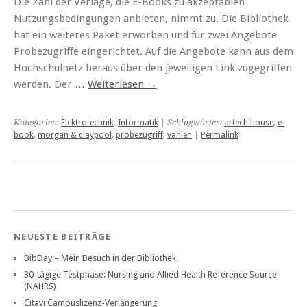
Die Zahl der Verlage, die E-Books zu akzeptablen
Nutzungsbedingungen anbieten, nimmt zu. Die Bibliothek
hat ein weiteres Paket erworben und für zwei Angebote
Probezugriffe eingerichtet. Auf die Angebote kann aus dem
Hochschulnetz heraus über den jeweiligen Link zugegriffen
werden. Der …
Weiterlesen
→
Kategorien:
Elektrotechnik
,
Informatik
| Schlagwörter:
artech house
,
e-
book
,
morgan & claypool
,
probezugriff
,
vahlen
|
Permalink
NEUESTE BEITRÄGE
BibDay – Mein Besuch in der Bibliothek
30-tägige Testphase: Nursing and Allied Health Reference Source
(NAHRS)
Citavi Campuslizenz-Verlängerung