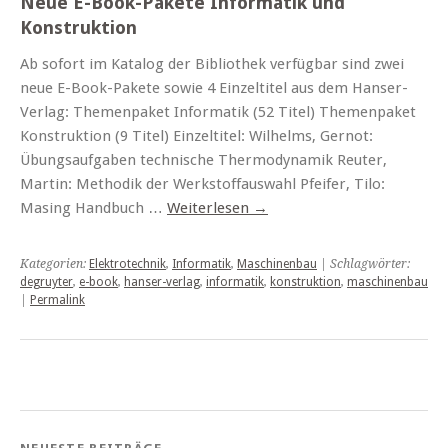
Neue E-Book-Pakete Informatik und
Konstruktion
Ab sofort im Katalog der Bibliothek verfügbar sind zwei
neue E-Book-Pakete sowie 4 Einzeltitel aus dem Hanser-
Verlag: Themenpaket Informatik (52 Titel) Themenpaket
Konstruktion (9 Titel) Einzeltitel: Wilhelms, Gernot:
Übungsaufgaben technische Thermodynamik Reuter,
Martin: Methodik der Werkstoffauswahl Pfeifer, Tilo:
Masing Handbuch …
Weiterlesen
→
Kategorien:
Elektrotechnik
,
Informatik
,
Maschinenbau
| Schlagwörter:
degruyter
,
e-book
,
hanser-verlag
,
informatik
,
konstruktion
,
maschinenbau
|
Permalink