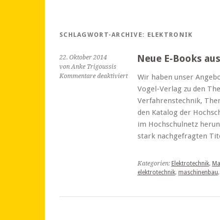
SCHLAGWORT-ARCHIVE:
ELEKTRONIK
Neue E-Books aus
22. Oktober 2014
von Anke Trigoussis
für
Kommentare deaktiviert
Wir haben unser Angebot
Neue
Vogel-Verlag zu den Th
E-
Verfahrenstechnik, Th
Books
den Katalog der Hochsc
aus
dem
im Hochschulnetz herun
Vogel-
stark nachgefragten Ti
Verlag
Kategorien:
Elektrotechnik
,
Ma
elektrotechnik
,
maschinenbau