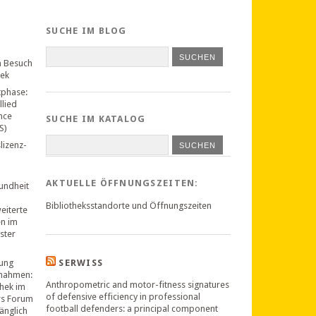
SUCHE IM BLOG
n Besuch
hek
tphase:
llied
nce
SUCHE IM KATALOG
S)
lizenz-
SUCHEN
AKTUELLE ÖFFNUNGSZEITEN:
undheit
Bibliotheksstandorte und Öffnungszeiten
weiterte
en im
ster
ung
SERWISS
nahmen:
Anthropometric and motor-fitness signatures
thek im
of defensive efficiency in professional
rs Forum
football defenders: a principal component
änglich