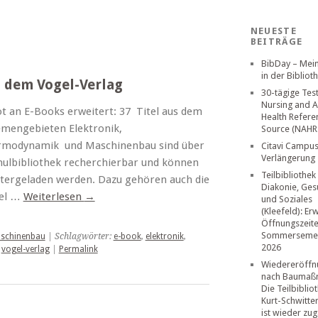
NEUESTE
BEITRÄGE
BibDay – Mei
in der Bibliot
 dem Vogel-Verlag
30-tägige Tes
Nursing and A
 an E-Books erweitert: 37 Titel aus dem
Health Refere
emengebieten Elektronik,
Source (NAHR
ermodynamik und Maschinenbau sind über
Citavi Campus
Verlängerung
hulbibliothek recherchierbar und können
Teilbibliothek
tergeladen werden. Dazu gehören auch die
Diakonie, Ges
tel …
Weiterlesen
→
und Soziales
(Kleefeld): Er
Öffnungszeit
Sommerseme
schinenbau
| Schlagwörter:
e-book
,
elektronik
,
2026
,
vogel-verlag
|
Permalink
Wiedereröffn
nach Baumaß
Die Teilbiblio
Kurt-Schwitte
ist wieder zug