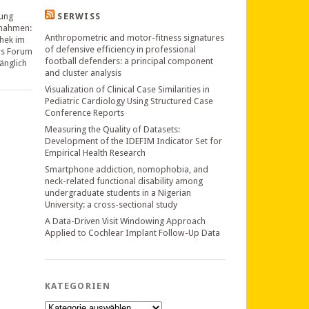
ung
SERWISS
nahmen:
Anthropometric and motor-fitness signatures
thek im
of defensive efficiency in professional
rs Forum
football defenders: a principal component
änglich
and cluster analysis
Visualization of Clinical Case Similarities in
Pediatric Cardiology Using Structured Case
Conference Reports
Measuring the Quality of Datasets:
Development of the IDEFIM Indicator Set for
Empirical Health Research
Smartphone addiction, nomophobia, and
neck-related functional disability among
undergraduate students in a Nigerian
University: a cross-sectional study
A Data-Driven Visit Windowing Approach
Applied to Cochlear Implant Follow-Up Data
KATEGORIEN
Kategorien