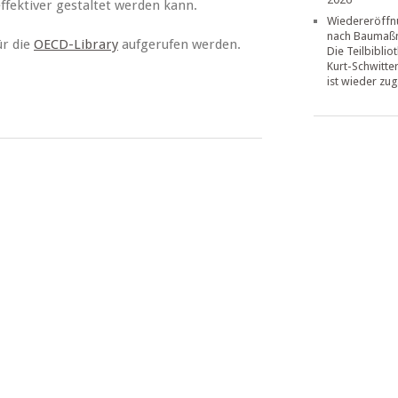
ffektiver gestaltet werden kann.
Wiedereröffn
nach Baumaß
ür die
OECD-Library
aufgerufen werden.
Die Teilbiblio
Kurt-Schwitte
ist wieder zug