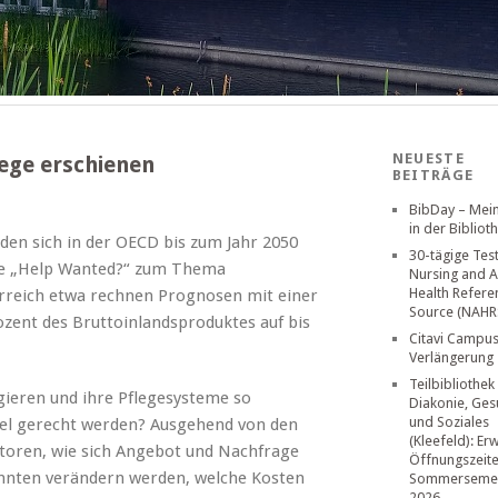
NEUESTE
ege erschienen
BEITRÄGE
BibDay – Mei
in der Bibliot
den sich in der OECD bis zum Jahr 2050
30-tägige Tes
die „Help Wanted?“ zum Thema
Nursing and A
Health Refere
erreich etwa rechnen Prognosen mit einer
Source (NAHR
ozent des Bruttoinlandsproduktes auf bis
Citavi Campus
Verlängerung
Teilbibliothek
ieren und ihre Pflegesysteme so
Diakonie, Ges
und Soziales
del gerecht werden? Ausgehend von den
(Kleefeld): Er
utoren, wie sich Angebot und Nachfrage
Öffnungszeit
hnten verändern werden, welche Kosten
Sommerseme
2026