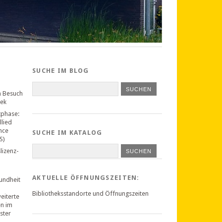
SUCHE IM BLOG
n Besuch
hek
tphase:
llied
nce
SUCHE IM KATALOG
S)
lizenz-
SUCHEN
AKTUELLE ÖFFNUNGSZEITEN:
undheit
Bibliotheksstandorte und Öffnungszeiten
weiterte
en im
ster